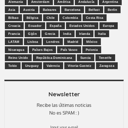
Alemania
Amsterdam
América
Andalucía
Argentina
Asia
Austria
Baleares
Barcelona
Belfast
Berlin
Bilbao
Bélgica
Chile
Colombia
Costa Rica
Croacia
Ecuador
España
Estados Unidos
Europa
Francia
Gijón
Grecia
India
Irlanda
Italia
LATAM
Lisboa
Londres
Madrid
México
Nicaragua
Países Bajos
País Vasco
Polonia
Reino Unido
República Dominicana
Suecia
Tenerife
Tokio
Uruguay
Valencia
Vitoria-Gasteiz
Zaragoza
Newsletter
Recibe las últimas noticias
No es SPAM : )