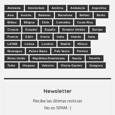
Alemania
Amsterdam
América
Andalucía
Argentina
Asia
Austria
Baleares
Barcelona
Belfast
Berlin
Bilbao
Bélgica
Chile
Colombia
Costa Rica
Croacia
Ecuador
España
Estados Unidos
Europa
Francia
Gijón
Grecia
India
Irlanda
Italia
LATAM
Lisboa
Londres
Madrid
México
Nicaragua
Países Bajos
País Vasco
Polonia
Reino Unido
República Dominicana
Suecia
Tenerife
Tokio
Uruguay
Valencia
Vitoria-Gasteiz
Zaragoza
Newsletter
Recibe las últimas noticias
No es SPAM : )