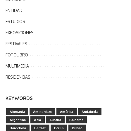
ENTIDAD
ESTUDIOS
EXPOSICIONES
FESTIVALES
FOTOLIBRO
MULTIMEDIA
RESIDENCIAS
KEYWORDS
Alemania
Amsterdam
América
Andalucía
Argentina
Asia
Austria
Baleares
Barcelona
Belfast
Berlin
Bilbao