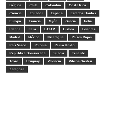
Bélgica
Chile
Colombia
Costa Rica
Croacia
Ecuador
España
Estados Unidos
Europa
Francia
Gijón
Grecia
India
Irlanda
Italia
LATAM
Lisboa
Londres
Madrid
México
Nicaragua
Países Bajos
País Vasco
Polonia
Reino Unido
República Dominicana
Suecia
Tenerife
Tokio
Uruguay
Valencia
Vitoria-Gasteiz
Zaragoza