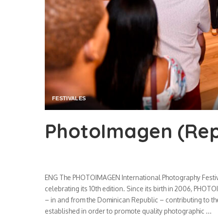
FESTIVALES
PhotoImagen (Rep
ENG The PHOTOIMAGEN International Photography Festival 
celebrating its 10th edition. Since its birth in 2006, P
– in and from the Dominican Republic – contributing to the 
established in order to promote quality photographic
...