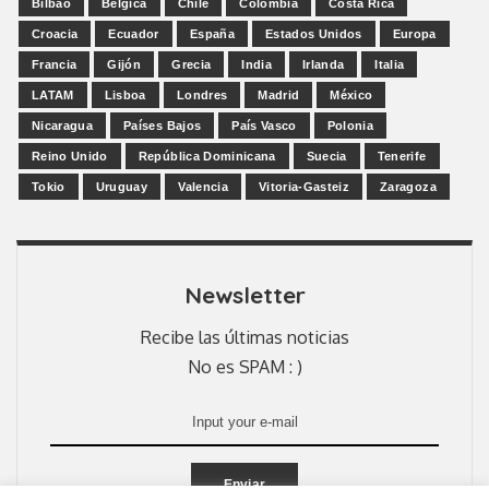
Bilbao
Bélgica
Chile
Colombia
Costa Rica
Croacia
Ecuador
España
Estados Unidos
Europa
Francia
Gijón
Grecia
India
Irlanda
Italia
LATAM
Lisboa
Londres
Madrid
México
Nicaragua
Países Bajos
País Vasco
Polonia
Reino Unido
República Dominicana
Suecia
Tenerife
Tokio
Uruguay
Valencia
Vitoria-Gasteiz
Zaragoza
Newsletter
Recibe las últimas noticias
No es SPAM : )
Enviar