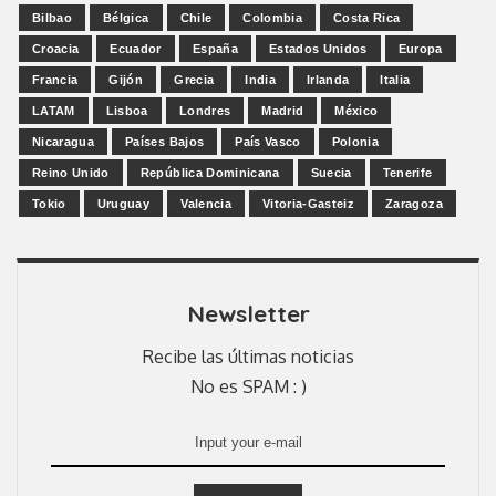
Bilbao
Bélgica
Chile
Colombia
Costa Rica
Croacia
Ecuador
España
Estados Unidos
Europa
Francia
Gijón
Grecia
India
Irlanda
Italia
LATAM
Lisboa
Londres
Madrid
México
Nicaragua
Países Bajos
País Vasco
Polonia
Reino Unido
República Dominicana
Suecia
Tenerife
Tokio
Uruguay
Valencia
Vitoria-Gasteiz
Zaragoza
Newsletter
Recibe las últimas noticias
No es SPAM : )