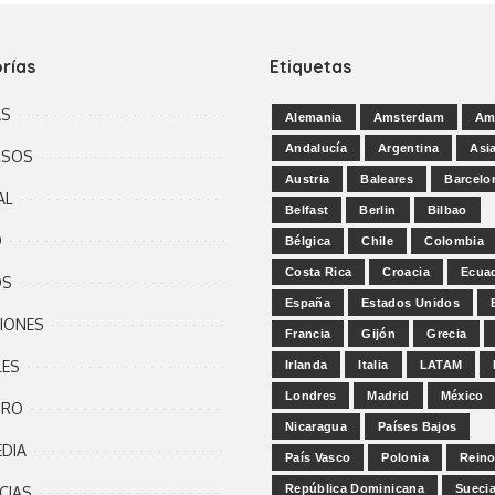
rías
Etiquetas
AS
Alemania
Amsterdam
Am
Andalucía
Argentina
Asi
RSOS
Austria
Baleares
Barcelo
AL
Belfast
Berlin
Bilbao
D
Bélgica
Chile
Colombia
Costa Rica
Croacia
Ecua
OS
España
Estados Unidos
IONES
Francia
Gijón
Grecia
LES
Irlanda
Italia
LATAM
Londres
Madrid
México
BRO
Nicaragua
Países Bajos
DIA
País Vasco
Polonia
Reino
República Dominicana
Sueci
CIAS