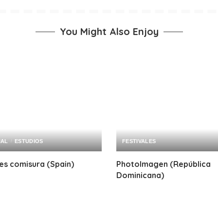
You Might Also Enjoy
IAL
ESTUDIOS
FESTIVALES
es comisura (Spain)
PhotoImagen (República
Dominicana)