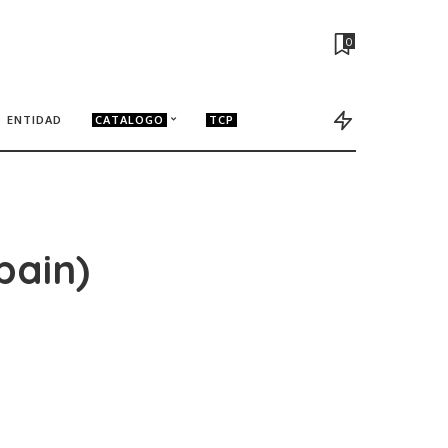
0
ENTIDAD
CATALOGO
TCP
pain)