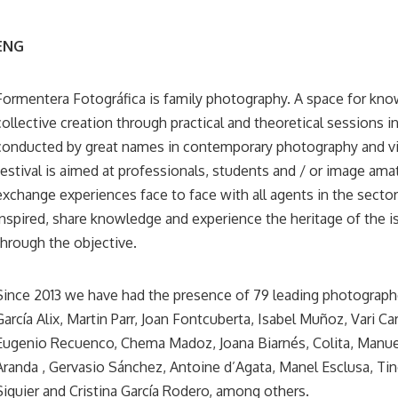
ENG
Formentera Fotográfica is family photography. A space for kno
collective creation through practical and theoretical sessions 
conducted by great names in contemporary photography and vis
festival is aimed at professionals, students and / or image am
exchange experiences face to face with all agents in the sector
inspired, share knowledge and experience the heritage of the 
through the objective.
Since 2013 we have had the presence of 79 leading photograph
García Alix, Martin Parr, Joan Fontcuberta, Isabel Muñoz, Vari C
Eugenio Recuenco, Chema Madoz, Joana Biarnés, Colita, Manu
Aranda , Gervasio Sánchez, Antoine d’Agata, Manel Esclusa, Tin
Siquier and Cristina García Rodero, among others.