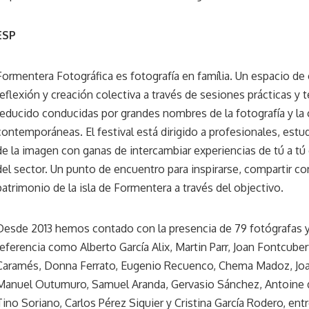
ESP
Formentera Fotográfica es fotografía en família. Un espacio de
reflexión y creación colectiva a través de sesiones prácticas y 
reducido conducidas por grandes nombres de la fotografía y la c
contemporáneas. El festival está dirigido a profesionales, estu
de la imagen con ganas de intercambiar experiencias de tú a tú
del sector. Un punto de encuentro para inspirarse, compartir co
patrimonio de la isla de Formentera a través del objectivo.
Desde 2013 hemos contado con la presencia de 79 fotógrafas 
referencia como Alberto García Alix, Martin Parr, Joan Fontcuber
Caramés, Donna Ferrato, Eugenio Recuenco, Chema Madoz, Joan
Manuel Outumuro, Samuel Aranda, Gervasio Sánchez, Antoine d
Tino Soriano, Carlos Pérez Siquier y Cristina García Rodero, entr