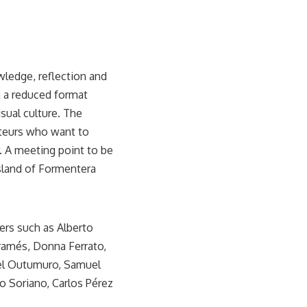
wledge, reflection and
in a reduced format
ual culture. The
ateurs who want to
. A meeting point to be
island of Formentera
ers such as Alberto
aramés, Donna Ferrato,
el Outumuro, Samuel
o Soriano, Carlos Pérez