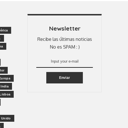
Newsletter
érica
Recibe las últimas noticias
a
No es SPAM : )
na
dor
Enviar
Europa
India
Lisboa
 Unido
a