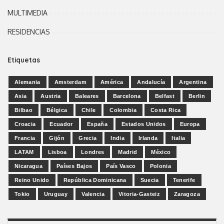
MULTIMEDIA
RESIDENCIAS
Etiquetas
Alemania
Amsterdam
América
Andalucía
Argentina
Asia
Austria
Baleares
Barcelona
Belfast
Berlin
Bilbao
Bélgica
Chile
Colombia
Costa Rica
Croacia
Ecuador
España
Estados Unidos
Europa
Francia
Gijón
Grecia
India
Irlanda
Italia
LATAM
Lisboa
Londres
Madrid
México
Nicaragua
Países Bajos
País Vasco
Polonia
Reino Unido
República Dominicana
Suecia
Tenerife
Tokio
Uruguay
Valencia
Vitoria-Gasteiz
Zaragoza